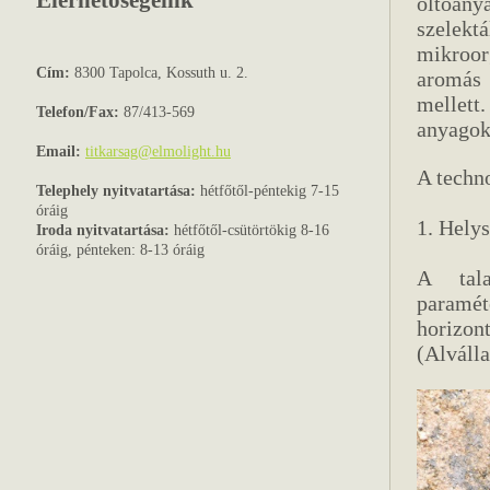
Elérhetőségeink
oltóany
szelektá
mikroor
Cím:
8300 Tapolca, Kossuth u. 2.
aromás 
mellett
Telefon/Fax:
87/413-569
anyagok
Email:
titkarsag@elmolight.hu
A techno
Telephely nyitvatartása:
hétfőtől-péntekig 7-15
óráig
1. Helys
Iroda nyitvatartása:
hétfőtől-csütörtökig 8-16
óráig, pénteken: 8-13 óráig
A tala
paramét
horizon
(Alválla