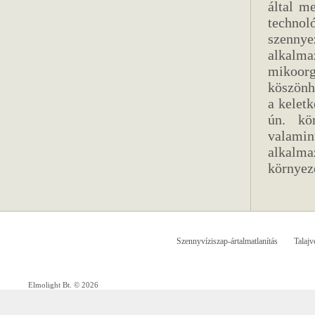
által m
techno
szenny
alkalm
mikoor
köszönh
a kelet
ún. kö
valamin
alkalm
környez
Szennyvíziszap-ártalmatlanítás
Talajv
Elmolight Bt. © 2026